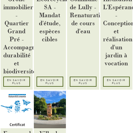
immobilier
SA -
de Lully -
L'Espéran
-
Mandat
Renaturation
-
Quartier
d'étude,
de cours
Conceptio
Grand
espèces
d'eau
et
Pré -
cibles
réalisation
Accompagnement
d'un
durabilité
jardin à
et
vocation
biodiversité
EN SAVOIR
EN SAVOIR
EN SAVOIR
EN SAVOIR
PLUS
PLUS
PLUS
PLUS