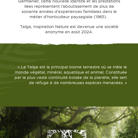
Germanier, cette nouvelle identité et les prestations
liées représentent l’aboutissement de plus de
soixante années d’expériences familiales dans le
métier d'horticulteur paysagiste (1965).
Taïga, Inspiration Nature est devenue une société
anonyme en août 2024.
« La Taïga est le principal biome terrestre où se mêle le
monde végétal, minéral, aquatique et animal. Constituée
par la plus vaste continuité boisée de la planète, elle sert
de refuge à de nombreuses espèces menacées. »