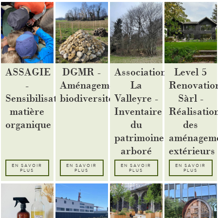
ASSAGIE
DGMR -
Association
Level 5
-
Aménagements
La
Renovatio
Sensibilisation
biodiversité
Valleyre -
Sàrl -
matière
Inventaire
Réalisatio
organique
du
des
patrimoine
aménagem
arboré
extérieurs
EN SAVOIR
EN SAVOIR
EN SAVOIR
EN SAVOIR
PLUS
PLUS
PLUS
PLUS