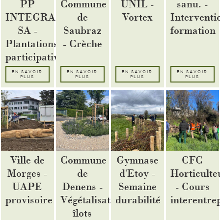
PP
Commune
UNIL -
sanu. -
INTEGRA
de
Vortex
Interventi
SA -
Saubraz
formation
Plantations
- Crèche
participatives
EN SAVOIR
EN SAVOIR
EN SAVOIR
EN SAVOIR
PLUS
PLUS
PLUS
PLUS
Ville de
Commune
Gymnase
CFC
Morges -
de
d'Etoy -
Horticulte
UAPE
Denens -
Semaine
- Cours
provisoire
Végétalisation
durabilité
interentre
îlots