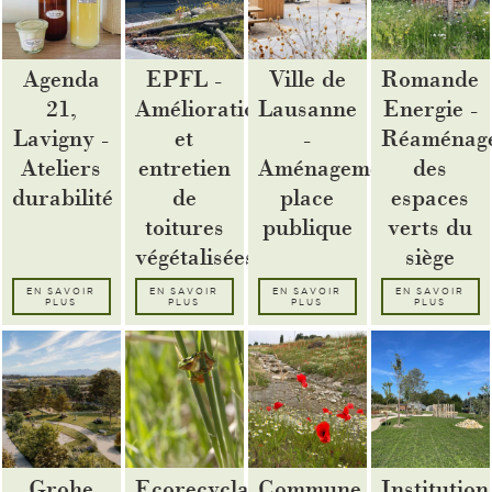
Agenda
EPFL -
Ville de
Romande
21,
Amélioration
Lausanne
Energie -
Lavigny -
et
-
Réaménag
Ateliers
entretien
Aménagement
des
durabilité
de
place
espaces
toitures
publique
verts du
végétalisées
siège
EN SAVOIR
EN SAVOIR
EN SAVOIR
EN SAVOIR
PLUS
PLUS
PLUS
PLUS
Grohe
Ecorecyclage
Commune
Institution