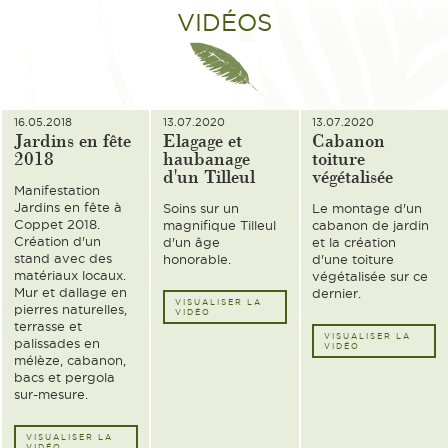
VIDÉOS
16.05.2018
13.07.2020
13.07.2020
Jardins en fête
Elagage et
Cabanon
2018
haubanage
toiture
d'un Tilleul
végétalisée
Manifestation
Jardins en fête à
Soins sur un
Le montage d'un
Coppet 2018.
magnifique Tilleul
cabanon de jardin
Création d'un
d'un âge
et la création
stand avec des
honorable.
d'une toiture
matériaux locaux.
végétalisée sur ce
Mur et dallage en
dernier.
VISUALISER LA
pierres naturelles,
VIDÉO
terrasse et
VISUALISER LA
palissades en
VIDÉO
mélèze, cabanon,
bacs et pergola
sur-mesure.
VISUALISER LA
VIDÉO