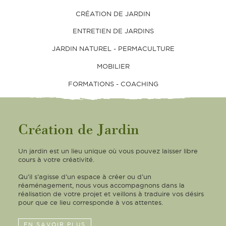
CRÉATION DE JARDIN
ENTRETIEN DE JARDINS
JARDIN NATUREL - PERMACULTURE
MOBILIER
FORMATIONS - COACHING
Création de Jardin
Un jardin est un lieu unique où vous pouvez laisser libre
cours à votre créativité.
Qu’il s’agisse d’un espace à créer ou d’un
réaménagement, nous vous accompagnons dans la
réalisation de votre projet et veillons à traduire vos désirs
pour que ce lieu corresponde à vos attentes.
EN SAVOIR PLUS