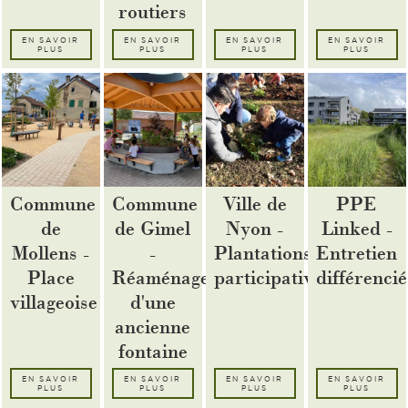
routiers
EN SAVOIR
EN SAVOIR
EN SAVOIR
EN SAVOIR
PLUS
PLUS
PLUS
PLUS
Commune
Commune
Ville de
PPE
de
de Gimel
Nyon -
Linked -
Mollens -
-
Plantations
Entretien
Place
Réaménagement
participatives
différencié
villageoise
d'une
ancienne
fontaine
EN SAVOIR
EN SAVOIR
EN SAVOIR
EN SAVOIR
PLUS
PLUS
PLUS
PLUS