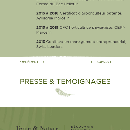
Ferme du Bec Hellouin
2015 à 2016
Certificat d'arboriculteur patenté,
Agrilogie Marcelin
2013 à 2015
CFC horticultrice paysagiste, CEPM
Marcelin
2013
Certificat en management entrepreneurial,
Swiss Leaders
PRÉCÉDENT
SUIVANT
PRESSE & TEMOIGNAGES
Terre & Nature
DÉCOUVRIR