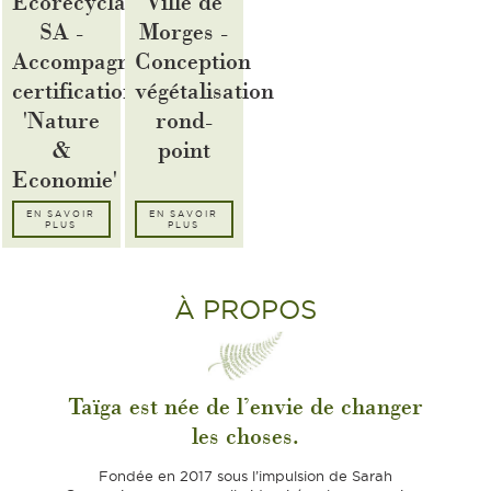
Ville de
Ecorecyclage
Morges -
SA -
Conception
Accompagnement
végétalisation
certification
rond-
'Nature
point
&
Economie'
EN SAVOIR
EN SAVOIR
PLUS
PLUS
À PROPOS
Taïga est née de l’envie de changer
les choses.
Fondée en 2017 sous l’impulsion de Sarah